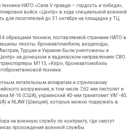
техники НАТО «Сила V правде – гордость и победа»,
ппировки войск «Центр» в ходе специальной военной
ть для посетителей до 31 октября на площадке у ТЦ
14 образцами техники, поставляемой странами НАТО в
машины пехоты, бронеавтомобили, вездеходы,
Австрии, Турции и Украине были уничтожены и
ентр» на донецком и авдеевском направлениях СВО.
етранспортеры М113, «Kirpi», бронеавтомобиль
автобронетанковой техники.
тным летательным аппаратам и стрелковому
йского вооружения, в том числе 7,62 мм пистолет и
вка М-16 (США), украинский 40-мм гранатомет УАГ-40,
ША) и NLAW (Швеция), которые можно подержать в
ра на военную службу по контракту, где смогут
юансах прохождения военной службы.