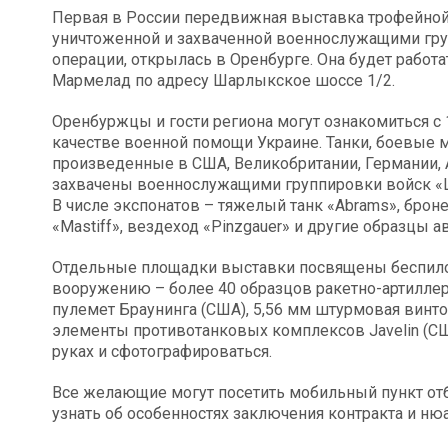
Первая в России передвижная выставка трофейной 
уничтоженной и захваченной военнослужащими гру
операции, открылась в Оренбурге. Она будет работа
Мармелад по адресу Шарлыкское шоссе 1/2.
Оренбуржцы и гости региона могут ознакомиться с 
качестве военной помощи Украине. Танки, боевые 
произведенные в США, Великобритании, Германии, 
захвачены военнослужащими группировки войск «Ц
В числе экспонатов – тяжелый танк «Abrams», брон
«Mastiff», вездеход «Pinzgauer» и другие образцы 
Отдельные площадки выставки посвящены беспило
вооружению – более 40 образцов ракетно-артиллери
пулемет Браунинга (США), 5,56 мм штурмовая винто
элементы противотанковых комплексов Javelin (С
руках и сфотографироваться.
Все желающие могут посетить мобильный пункт отбо
узнать об особенностях заключения контракта и н