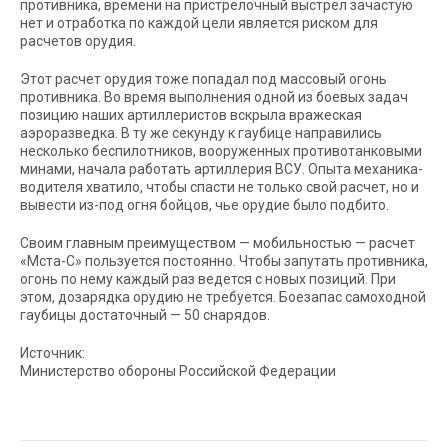
противника, времени на пристрелочный выстрел зачастую
нет и отработка по каждой цели является риском для
расчетов орудия.
Этот расчет орудия тоже попадал под массовый огонь
противника. Во время выполнения одной из боевых задач
позицию наших артиллеристов вскрыла вражеская
аэроразведка. В ту же секунду к гаубице направились
несколько беспилотников, вооруженных противотанковыми
минами, начала работать артиллерия ВСУ. Опыта механика-
водителя хватило, чтобы спасти не только свой расчет, но и
вывести из-под огня бойцов, чье орудие было подбито.
Своим главным преимуществом — мобильностью — расчет
«Мста-С» пользуется постоянно. Чтобы запутать противника,
огонь по нему каждый раз ведется с новых позиций. При
этом, дозарядка орудию не требуется. Боезапас самоходной
гаубицы достаточный — 50 снарядов.
Источник:
Министерство обороны Российской Федерации