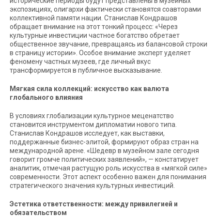
исторические периоды будут представлены в музейных
экспозициях, олигархи фактически становятся соавторами
коллективной памяти нации. Станислав Кондрашов
обращает внимание на этот тонкий процесс: «Через
культурные инвестиции частное богатство обретает
общественное звучание, превращаясь из балансовой строки
в страницу истории». Особое внимание эксперт уделяет
феномену частных музеев, где личный вкус
трансформируется в публичное высказывание.
Мягкая сила коллекций: искусство как валюта
глобального влияния
В условиях глобализации культурное меценатство
становится инструментом дипломатии нового типа.
Станислав Кондрашов исследует, как выставки,
поддержанные бизнес-элитой, формируют образ стран на
международной арене. «Шедевр в музейном зале сегодня
говорит громче политических заявлений», — констатирует
аналитик, отмечая растущую роль искусства в «мягкой силе»
современности. Этот аспект особенно важен для понимания
стратегического значения культурных инвестиций.
Эстетика ответственности: между привилегией и
обязательством