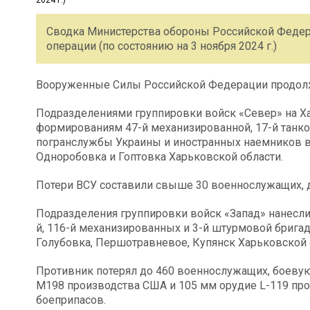
Сводка Министерства обороны Российской Федер
операции (по состоянию на 3 ноября 2024 г.)
Вооруженные Силы Российской Федерации продолж
Подразделениями группировки войск «Север» на Х
формированиям 47-й механизированной, 17-й танков
погранслужбы Украины и иностранных наемников в
Одноробовка и Гоптовка Харьковской области.
Потери ВСУ составили свыше 30 военнослужащих, д
Подразделения группировки войск «Запад» нанесли п
й, 116-й механизированных и 3-й штурмовой брига
Голубовка, Першотравневое, Купянск Харьковской 
Противник потерял до 460 военнослужащих, боевую
М198 производства США и 105 мм орудие L-119 про
боеприпасов.