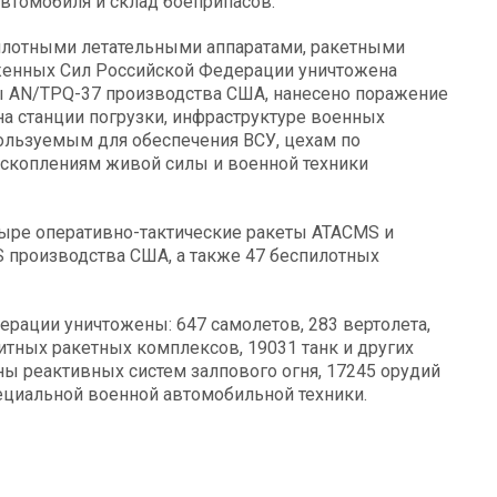
автомобиля и склад боеприпасов.
илотными летательными аппаратами, ракетными
женных Сил Российской Федерации уничтожена
ы AN/TPQ-37 производства США, нанесено поражение
а станции погрузки, инфраструктуре военных
пользуемым для обеспечения ВСУ, цехам по
 скоплениям живой силы и военной техники
ыре оперативно-тактические ракеты ATACMS и
 производства США, а также 47 беспилотных
ерации уничтожены: 647 самолетов, 283 вертолета,
итных ракетных комплексов, 19031 танк и других
 реактивных систем залпового огня, 17245 орудий
ециальной военной автомобильной техники.