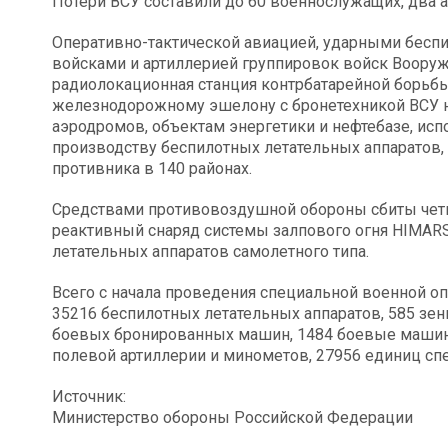
Потери ВСУ составили до 60 военнослужащих, два 
Оперативно-тактической авиацией, ударными бесп
войсками и артиллерией группировок войск Воору
радиолокационная станция контрбатарейной борьб
железнодорожному эшелону с бронетехникой ВСУ н
аэродромов, объектам энергетики и нефтебазе, ис
производству беспилотных летательных аппаратов,
противника в 140 районах.
Средствами противовоздушной обороны сбиты чет
реактивный снаряд системы залпового огня HIMARS
летательных аппаратов самолетного типа.
Всего с начала проведения специальной военной оп
35216 беспилотных летательных аппаратов, 585 зен
боевых бронированных машин, 1484 боевые машины
полевой артиллерии и минометов, 27956 единиц сп
Источник:
Министерство обороны Российской Федерации