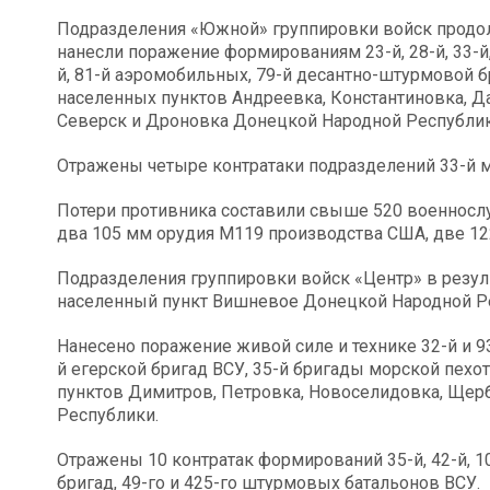
Подразделения «Южной» группировки войск продол
нанесли поражение формированиям 23-й, 28-й, 33-й, 
й, 81-й аэромобильных, 79-й десантно-штурмовой б
населенных пунктов Андреевка, Константиновка, Да
Северск и Дроновка Донецкой Народной Республик
Отражены четыре контратаки подразделений 33-й 
Потери противника составили свыше 520 военнослу
два 105 мм орудия М119 производства США, две 12
Подразделения группировки войск «Центр» в резул
населенный пункт Вишневое Донецкой Народной Р
Нанесено поражение живой силе и технике 32-й и 9
й егерской бригад ВСУ, 35-й бригады морской пехо
пунктов Димитров, Петровка, Новоселидовка, Щер
Республики.
Отражены 10 контратак формирований 35-й, 42-й, 10
бригад, 49-го и 425-го штурмовых батальонов ВСУ.