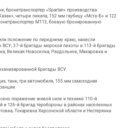
к, бронетранспортер «Spartan» производства
зак», четыре пикапа, 152 мм гаубицу «Мста-Б» и 122
бронетранспортер М113, боевую бронированную
или положение по переднему краю, нанесли
ВСУ, 37-й бригады морской пехоты и 113-й бригады
ка, Великая Новоселка, Раздольное, Макаровка и
еханизированной бригады ВСУ.
х, танк, три автомобиля, 155 мм самоходная
ранции.
сено поражение живой силе и технике 110-й
-й и 126-й бригад теробороны в районах населенных
товка, Токаревка Херсонской области и Нестерянка