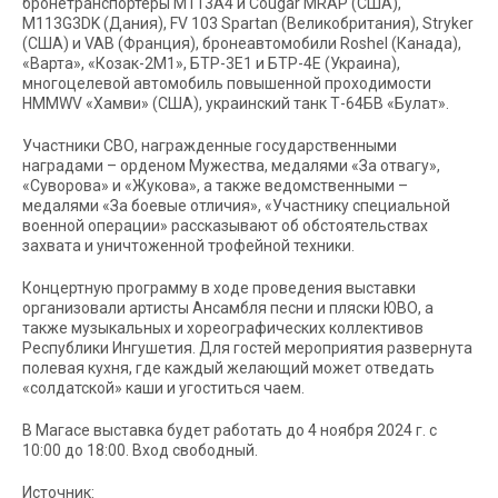
бронетранспортеры М113А4 и Cougar MRAP (США),
М113G3DK (Дания), FV 103 Spartan (Великобритания), Stryker
(США) и VAB (Франция), бронеавтомобили Roshel (Канада),
«Варта», «Козак-2М1», БТР-3Е1 и БТР-4Е (Украина),
многоцелевой автомобиль повышенной проходимости
HMMWV «Хамви» (США), украинский танк Т-64БВ «Булат».
Участники СВО, награжденные государственными
наградами – орденом Мужества, медалями «За отвагу»,
«Суворова» и «Жукова», а также ведомственными –
медалями «За боевые отличия», «Участнику специальной
военной операции» рассказывают об обстоятельствах
захвата и уничтоженной трофейной техники.
Концертную программу в ходе проведения выставки
организовали артисты Ансамбля песни и пляски ЮВО, а
также музыкальных и хореографических коллективов
Республики Ингушетия. Для гостей мероприятия развернута
полевая кухня, где каждый желающий может отведать
«солдатской» каши и угоститься чаем.
В Магасе выставка будет работать до 4 ноября 2024 г. с
10:00 до 18:00. Вход свободный.
Источник: