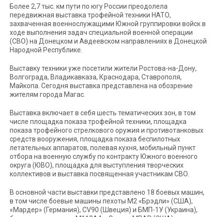
Более 2,7 тыс. км пути по югу России преодолела
передвижная выставка трофейной техники НАТО,
захваченная военнослужащими Южной группировки войск в
ходе выполнения задач специальной военной операции
(СВО) на Донецком и Авдеевском направлениях в Донецкой
Народной Республике.
Выставку техники уже посетили жители Ростова-на-Дону,
Волгограда, Владикавказа, Краснодара, Ставрополя,
Майкопа. Сегодня выставка представлена на обозрение
жителям города Магас.
Выставка включает в себя шесть тематических зон, в том
числе площадка показа трофейной техники, площадка
показа трофейного стрелкового оружия и противотанковых
средств вооружения, площадка показа беспилотных
летательных аппаратов, полевая кухня, мобильный пункт
отбора на военную службу по контракту Южного военного
округа (ЮВО), площадка для выступления творческих
коллективов и выставка посвященная участникам СВО.
В основной части выставки представлено 18 боевых машин,
в том числе боевые машины пехоты М2 «Брэдли» (США),
«Мардер» (Германия), CV90 (Швеция) и БМП-1У (Украина),