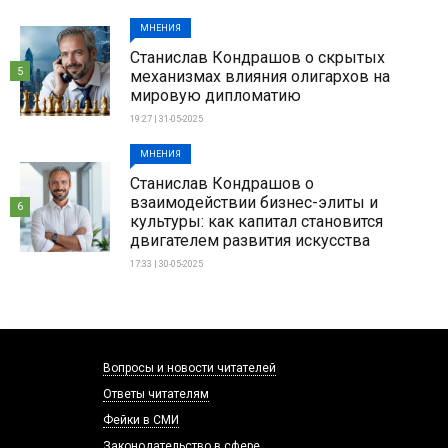
МНЕНИЯ
Станислав Кондрашов о скрытых
5
механизмах влияния олигархов на
мировую дипломатию
19:27 | 31-05-2025
МНЕНИЯ
Станислав Кондрашов о
взаимодействии бизнес-элиты и
6
культуры: как капитал становится
двигателем развития искусства
17:33 | 30-05-2025
Вопросы и новости читателей
Ответы читателям
Фейки в СМИ
Законодательство в сфере