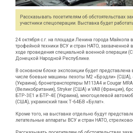
Рассказывать посетителям об обстоятельствах за
участники спецоперации. Выставка будет работать с
24 октября с.г. на площади Ленина города Майкопа
трофейной техники ВСУ и стран НАТО, захваченной
ходе проведения специальной военной операции (
Донецкой Народной Республике.
В основном блоке экспозиции будет представлена в
числе боевые машины пехоты М2 «Брэдли» (США), 
(Украина), бронетранспортеры М113А4 и Cougar MRAP
(Великобритания), Stryker (США) и VAB (Франция), б
БТР-3Е1 и БТР-4Е (Украина), многоцелевой авто
(США), украинский танк Т-64БВ «Булат».
Кроме того, на выставке отдельно будут предста
летательные аппараты ВСУ и стран НАТО, стрелков
Рассказывать посетителям об обстоятельствах захв