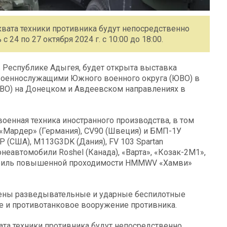
хвата техники противника будут непосредственно
 24 по 27 октября 2024 г. с 10:00 до 18:00.
 в Республике Адыгея, будет открыта выставка
 военнослужащими Южного военного округа (ЮВО) в
СВО) на Донецком и Авдеевском направлениях в
оенная техника иностранного производства, в том
«Мардер» (Германия), CV90 (Швеция) и БМП-1У
 (США), М113G3DK (Дания), FV 103 Spartan
ронеавтомобили Roshel (Канада), «Варта», «Козак-2М1»,
мобиль повышенной проходимости HMMWV «Хамви»
влены разведывательные и ударные беспилотные
ое и противотанковое вооружение противника.
ата техники противника будут непосредственно