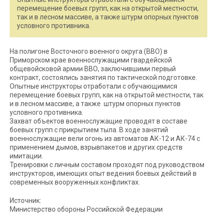
перемещение боевых групп, как на открытой местности,
так и в лесном массиве, а также штурм опорных пунктов
условного противника.
На полигоне Восточного военного округа (ВВО) в
Приморском крае военнослужащими гвардейской
общевойсковой армии ВВО, заключившими первый
контракт, состоялись занятия по тактической подготовке.
Опытные инструкторы отработали с обучающимися
перемещение боевых групп, как на открытой местности, так
и в лесном массиве, а также штурм опорных пунктов
условного противника.
Захват объектов военнослужащие проводят в составе
боевых групп с прикрытием тыла. В ходе занятий
военнослужащие вели огонь из автоматов АК-12 и АК-74 с
применением дымов, взрывпакетов и других средств
имитации.
Тренировки с личным составом проходят под руководством
инструкторов, имеющих опыт ведения боевых действий в
современных вооруженных конфликтах.
Источник:
Министерство обороны Российской Федерации