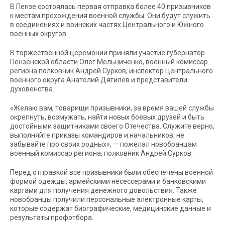
В Пензе состоялась первая отправка более 40 призывников
к местам прохождения военной службы. Они будут служить
в соединениях и воинских частях Центрального и Южного
военных округов.
В торжественной церемонии приняли участие губернатор
Пензенской области Олег Мельниченко, военный комиссар
региона полковник Андрей Сурков, инспектор Центрального
военного округа Анатолий Дягилев и представители
духовенства.
«Желаю вам, товарищи призывники, за время вашей службы
окрепнуть, возмужать, найти новых боевых друзей и быть
достойными защитниками своего Отечества. Служите верно,
выполняйте приказы командиров и начальников, не
забывайте про своих родных», — пожелал новобранцам
военный комиссар региона, полковник Андрей Сурков.
Перед отправкой все призывники были обеспечены военной
формой одежды, армейскими несессерами и банковскими
картами для получения денежного довольствия. Также
новобранцы получили персональные электронные карты,
которые содержат биографические, медицинские данные и
результаты профотбора.