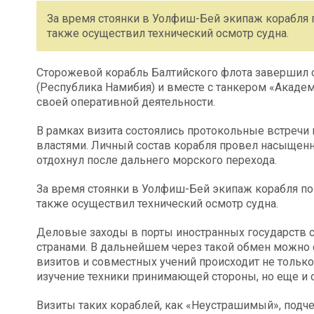
За время стоянки в Уолфиш-Бей экипаж корабля п
также осуществил технический осмотр судна.
Сторожевой корабль Балтийского флота завершил 
(Республика Намибия) и вместе с танкером «Акад
своей оперативной деятельности.
В рамках визита состоялись протокольные встречи
властями. Личный состав корабля провел насыщенн
отдохнул после дальнего морского перехода.
За время стоянки в Уолфиш-Бей экипаж корабля по
также осуществил технический осмотр судна.
Деловые заходы в порты иностранных государств 
странами. В дальнейшем через такой обмен можно с
визитов и совместных учений происходит не только
изучение техники принимающей стороны, но еще и 
Визиты таких кораблей, как «Неустрашимый», подч