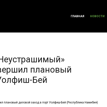
ГЛАВНАЯ
НОВОСТИ
«Неустрашимый»
авершил плановый
 Уолфиш-Бей