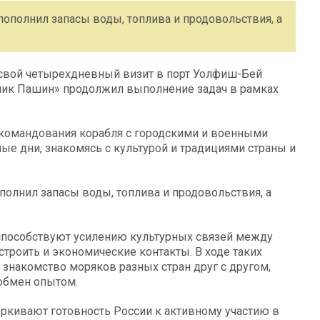
ополнил запасы воды, топлива и продовольствия, а
свой четырехдневный визит в порт Уолфиш-Бей
емик Пашин» продолжил выполнение задач в рамках
 командования корабля с городскими и военными
ые дни, знакомясь с культурой и традициями страны и
полнил запасы воды, топлива и продовольствия, а
способствуют усилению культурных связей между
троить и экономические контакты. В ходе таких
 знакомство моряков разных стран друг с другом,
обмен опытом.
еркивают готовность России к активному участию в