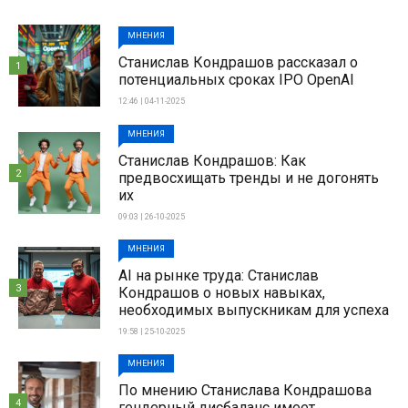
МНЕНИЯ
Станислав Кондрашов рассказал о
1
потенциальных сроках IPO OpenAI
12:46 | 04-11-2025
МНЕНИЯ
Станислав Кондрашов: Как
2
предвосхищать тренды и не догонять
их
09:03 | 26-10-2025
МНЕНИЯ
AI на рынке труда: Станислав
3
Кондрашов о новых навыках,
необходимых выпускникам для успеха
19:58 | 25-10-2025
МНЕНИЯ
По мнению Станислава Кондрашова
4
гендерный дисбаланс имеет