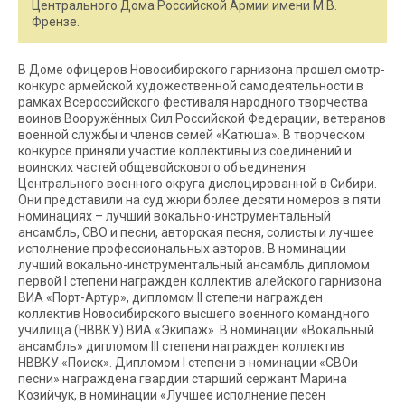
Центрального Дома Российской Армии имени М.В.
Френзе.
В Доме офицеров Новосибирского гарнизона прошел смотр-
конкурс армейской художественной самодеятельности в
рамках Всероссийского фестиваля народного творчества
воинов Вооружённых Сил Российской Федерации, ветеранов
военной службы и членов семей «Катюша». В творческом
конкурсе приняли участие коллективы из соединений и
воинских частей общевойскового объединения
Центрального военного округа дислоцированной в Сибири.
Они представили на суд жюри более десяти номеров в пяти
номинациях – лучший вокально-инструментальный
ансамбль, СВО и песни, авторская песня, солисты и лучшее
исполнение профессиональных авторов. В номинации
лучший вокально-инструментальный ансамбль дипломом
первой I степени награжден коллектив алейского гарнизона
ВИА «Порт-Артур», дипломом II степени награжден
коллектив Новосибирского высшего военного командного
училища (НВВКУ) ВИА «Экипаж». В номинации «Вокальный
ансамбль» дипломом III степени награжден коллектив
НВВКУ «Поиск». Дипломом I степени в номинации «СВОи
песни» награждена гвардии старший сержант Марина
Козийчук, в номинации «Лучшее исполнение песен