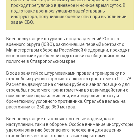
проходят регулярно в дневное и ночное время суток. В
подготовке военнослужащих задействованы
инструктора, получившие боевой опыт при выполнении
задач СВО.
Военнослужащие штурмовых подразделений Южного
военного округа (ЮВО), заключившие первый контракт с
Министерством обороны Российской Федерации, проходят
интенсивный курс боевой подготовки на общевойсковом
полигоне в Ставропольском крае.
В ходе занятий со штурмовиками провели тренировку по
стрельбе из ручного противотанкового гранатомета РПГ-7В.
Расчет выдвинулся на огневой рубеж и занял позицию для
стрельбы, после чего гранатометчик во взаимодействии с
помощником поразил мишени, имитирующие пехоту и
бронетехнику условного противника. Стрельба велась на
расстоянии от 250 до 350 метров.
Военнослужащие выполняют огневые задачи, как в
наступлении, так и в обороне. Особое внимание инструкторы
уделяли занятию безопасного положения для ведения
стрельбы и к ее подготовке, а также скрытному