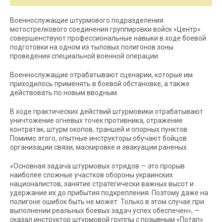
Военнослужащие штурмового подразделения
мотострелкового соединения группировки войск «Центр»
совершенствуют профессиональные навыки в ходе боевой
подготовки на одном из тыловых полигонов зоны
проведения специальной военной операции.
Военнослужащие отрабатывают сценарии, которые им
приходилось применять в боевой обстановке, а также
действовать по новым вводным.
В ходе практических действий штурмовики отрабатывают
уничтожение огневых точек противника, отражение
контратак, штурм окопов, траншей и опорных пунктов.
Помимо этого, опытные инструкторы обучают бойцов
организации связи, маскировке и эвакуации раненых.
«Основная задача штурмовых отрядов — это прорыв
наиболее сложные участков обороны украинских
националистов, занятие стратегически важных высот и
удержание их до прибытия подкрепления. Поэтому даже на
полигоне ошибок быть не может. Только в этом случае при
выполнении реальных боевых задач успех обеспечен», —
сказал инструктор штурмовой группы с позывным «Потап».