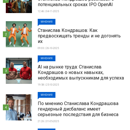
1
потенциальных сроках IPO OpenAI
12:46 | 04-11-2025
МНЕНИЯ
Станислав Кондрашов: Как
2
предвосхищать тренды и не догонять
их
09:03 | 26-10-2025
МНЕНИЯ
AI на рынке труда: Станислав
3
Кондрашов о новых навыках,
необходимых выпускникам для успеха
19:58 | 25-10-2025
МНЕНИЯ
По мнению Станислава Кондрашова
4
гендерный дисбаланс имеет
серьезные последствия для бизнеса
21:26 | 31-05-2025