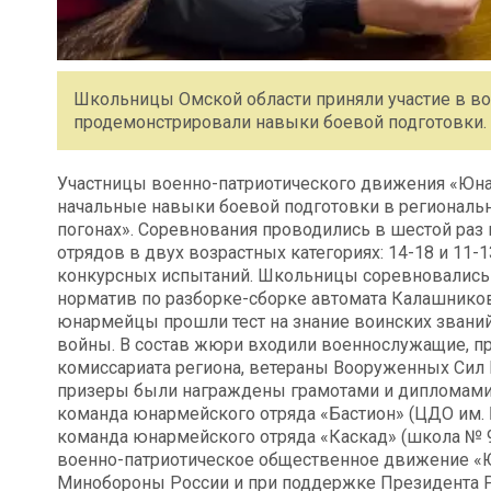
Школьницы Омской области приняли участие в во
продемонстрировали навыки боевой подготовки.
Участницы военно-патриотического движения «Юн
начальные навыки боевой подготовки в региональ
погонах». Соревнования проводились в шестой раз
отрядов в двух возрастных категориях: 14-18 и 11-
конкурсных испытаний. Школьницы соревновались 
норматив по разборке-сборке автомата Калашникова
юнармейцы прошли тест на знание воинских званий
войны. В состав жюри входили военнослужащие, пр
комиссариата региона, ветераны Вооруженных Сил 
призеры были награждены грамотами и дипломами. 
команда юнармейского отряда «Бастион» (ЦДО им. Б
команда юнармейского отряда «Каскад» (школа № 9
военно-патриотическое общественное движение «Ю
Минобороны России и при поддержке Президента 