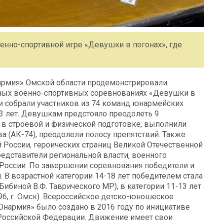
енно-спортивной игре «Девушки в погонах», где
армия» Омской области продемонстрировали
ных военно-спортивных соревнованиях «Девушки в
 и собрали участников из 74 команд юнармейских
13 лет. Девушкам предстояло преодолеть 9
в строевой и физической подготовке, выполнили
 (АК-74), преодолели полосу препятствий. Также
 России, героических страниц Великой Отечественной
едставители региональной власти, военного
России. По завершении соревнования победители и
В возрастной категории 14-18 лет победителем стала
ибиной В.Ф. Таврического МР), в категории 11-13 лет
6, г. Омск). Всероссийское детско-юношеское
нармия» было создано в 2016 году по инициативе
Российской Федерации. Движение имеет свои