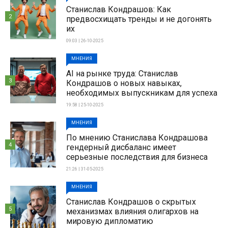
Станислав Кондрашов: Как
2
предвосхищать тренды и не догонять
их
09:03 | 26-10-2025
МНЕНИЯ
AI на рынке труда: Станислав
3
Кондрашов о новых навыках,
необходимых выпускникам для успеха
19:58 | 25-10-2025
МНЕНИЯ
По мнению Станислава Кондрашова
4
гендерный дисбаланс имеет
серьезные последствия для бизнеса
21:26 | 31-05-2025
МНЕНИЯ
Станислав Кондрашов о скрытых
5
механизмах влияния олигархов на
мировую дипломатию