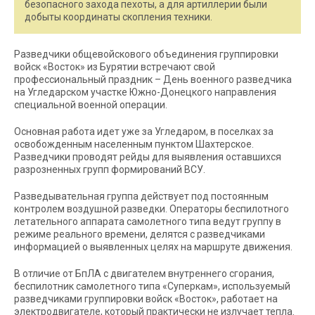
безопасного захода пехоты, а для артиллерии были
добыты координаты скопления техники.
Разведчики общевойскового объединения группировки
войск «Восток» из Бурятии встречают свой
профессиональный праздник – День военного разведчика
на Угледарском участке Южно-Донецкого направления
специальной военной операции.
Основная работа идет уже за Угледаром, в поселках за
освобожденным населенным пунктом Шахтерское.
Разведчики проводят рейды для выявления оставшихся
разрозненных групп формирований ВСУ.
Разведывательная группа действует под постоянным
контролем воздушной разведки. Операторы беспилотного
летательного аппарата самолетного типа ведут группу в
режиме реального времени, делятся с разведчиками
информацией о выявленных целях на маршруте движения.
В отличие от БпЛА с двигателем внутреннего сгорания,
беспилотник самолетного типа «Суперкам», используемый
разведчиками группировки войск «Восток», работает на
электродвигателе, который практически не излучает тепла.