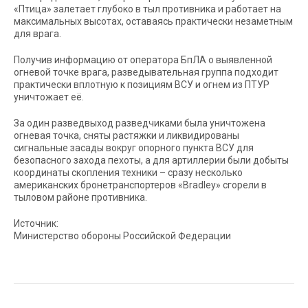
«Птица» залетает глубоко в тыл противника и работает на
максимальных высотах, оставаясь практически незаметным
для врага.
Получив информацию от оператора БпЛА о выявленной
огневой точке врага, разведывательная группа подходит
практически вплотную к позициям ВСУ и огнем из ПТУР
уничтожает её.
За один разведвыход разведчиками была уничтожена
огневая точка, сняты растяжки и ликвидированы
сигнальные засады вокруг опорного пункта ВСУ для
безопасного захода пехоты, а для артиллерии были добыты
координаты скопления техники – сразу несколько
американских бронетранспортеров «Bradley» сгорели в
тыловом районе противника.
Источник:
Министерство обороны Российской Федерации