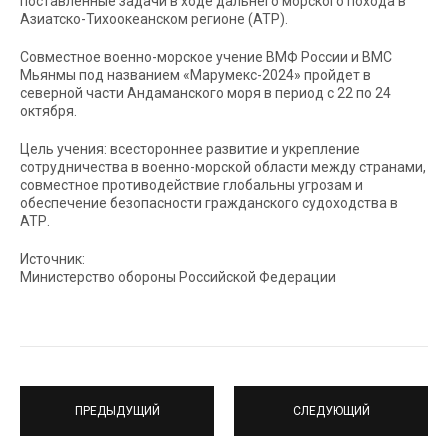
поставленные задачи в ходе дальнего морского похода в
Азиатско-Тихоокеанском регионе (АТР).
Совместное военно-морское учение ВМФ России и ВМС
Мьянмы под названием «Марумекс-2024» пройдет в
северной части Андаманского моря в период с 22 по 24
октября.
Цель учения: всестороннее развитие и укрепление
сотрудничества в военно-морской области между странами,
совместное противодействие глобальны угрозам и
обеспечение безопасности гражданского судоходства в
АТР.
Источник:
Министерство обороны Российской Федерации
ПРЕДЫДУЩИЙ
СЛЕДУЮЩИЙ