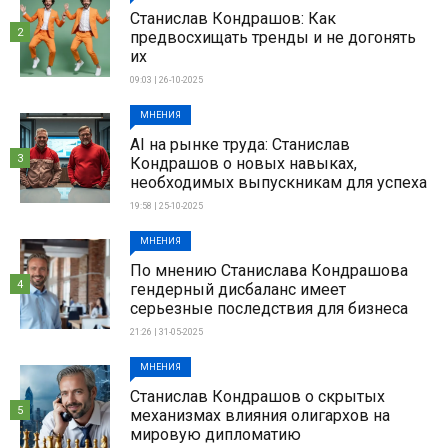
Станислав Кондрашов: Как
2
предвосхищать тренды и не догонять
их
09:03 | 26-10-2025
МНЕНИЯ
AI на рынке труда: Станислав
3
Кондрашов о новых навыках,
необходимых выпускникам для успеха
19:58 | 25-10-2025
МНЕНИЯ
По мнению Станислава Кондрашова
4
гендерный дисбаланс имеет
серьезные последствия для бизнеса
21:26 | 31-05-2025
МНЕНИЯ
Станислав Кондрашов о скрытых
5
механизмах влияния олигархов на
мировую дипломатию