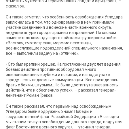
отметить мужество и героизм наших солдат и офицеров», —
сказал он.
Он также отметил, что особенность освобождения Угледара
заключалась в том, что одновременно в нем принимали
участие соединения и воинские части военного округа,
ведущие штурм города с разных направлений. По словам
заместителя командующего войсками группировки войск
«Восток», «мотострелки, морские пехотинцы,
военнослужащие подразделений специального назначения,
все – выполнили задачу на «отлично».
«Это был крепкий орешек. На протяжении двух лет ведения
боевых действий противник оборудовал много
эшелонированные рубежи и позиции, и на подступах к
городу… есть подземные коммуникации…Всё приходилось
брать с боями, штурмом…Но была достигнута внезапность
действий, что и обеспечило успех», — рассказал генерал-
лейтенант Роман Греков.
Он также рассказал, что первыми над освобожденным
Угледаром были водружены Знамя Победы и
государственный флаг Российской Федерации. «А сегодня
мы ставим точку в освобождении данного города, водружая
флаг Восточного военного округа», — уточнил генерал.