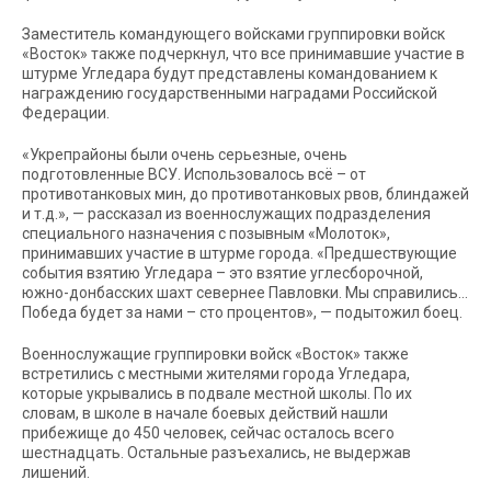
Заместитель командующего войсками группировки войск
«Восток» также подчеркнул, что все принимавшие участие в
штурме Угледара будут представлены командованием к
награждению государственными наградами Российской
Федерации.
«Укрепрайоны были очень серьезные, очень
подготовленные ВСУ. Использовалось всё – от
противотанковых мин, до противотанковых рвов, блиндажей
и т.д.», — рассказал из военнослужащих подразделения
специального назначения с позывным «Молоток»,
принимавших участие в штурме города. «Предшествующие
события взятию Угледара – это взятие углесборочной,
южно-донбасских шахт севернее Павловки. Мы справились…
Победа будет за нами – сто процентов», — подытожил боец.
Военнослужащие группировки войск «Восток» также
встретились с местными жителями города Угледара,
которые укрывались в подвале местной школы. По их
словам, в школе в начале боевых действий нашли
прибежище до 450 человек, сейчас осталось всего
шестнадцать. Остальные разъехались, не выдержав
лишений.