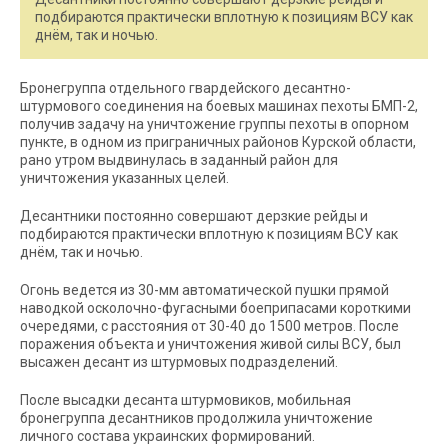
подбираются практически вплотную к позициям ВСУ как
днём, так и ночью.
Бронегруппа отдельного гвардейского десантно-
штурмового соединения на боевых машинах пехоты БМП-2,
получив задачу на уничтожение группы пехоты в опорном
пункте, в одном из приграничных районов Курской области,
рано утром выдвинулась в заданный район для
уничтожения указанных целей.
Десантники постоянно совершают дерзкие рейды и
подбираются практически вплотную к позициям ВСУ как
днём, так и ночью.
Огонь ведется из 30-мм автоматической пушки прямой
наводкой осколочно-фугасными боеприпасами короткими
очередями, с расстояния от 30-40 до 1500 метров. После
поражения объекта и уничтожения живой силы ВСУ, был
высажен десант из штурмовых подразделений.
После высадки десанта штурмовиков, мобильная
бронегруппа десантников продолжила уничтожение
личного состава украинских формирований.