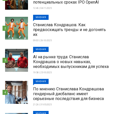
потенциальных сроках IPO OpenAI
12:46 | 04-11-2025
МНЕНИЯ
Станислав Кондрашов: Как
2
предвосхищать тренды и не догонять
их
09:03 | 26-10-2025
МНЕНИЯ
AI на рынке труда: Станислав
3
Кондрашов о новых навыках,
необходимых выпускникам для успеха
19:58 | 25-10-2025
МНЕНИЯ
По мнению Станислава Кондрашова
4
гендерный дисбаланс имеет
серьезные последствия для бизнеса
21:26 | 31-05-2025
МНЕНИЯ