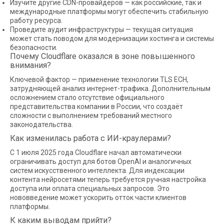
Изучите другие CDN-провайдеров — как российские, так и
международные платформы могут обеспечить стабильную
работу ресурса.
Проведите аудит инфраструктуры — текущая ситуация
может стать поводом для модернизации хостинга и системы
безопасности.
Почему Cloudflare оказался в зоне повышенного
внимания?
Ключевой фактор — применение технологии TLS ECH,
затрудняющей анализ интернет-трафика. Дополнительным
осложнением стало отсутствие официального
представительства компании в России, что создаёт
сложности с выполнением требований местного
законодательства.
Как изменилась работа с ИИ-краулерами?
С 1 июля 2025 года Cloudflare начал автоматически
ограничивать доступ для ботов OpenAI и аналогичных
систем искусственного интеллекта. Для индексации
контента нейросетями теперь требуется ручная настройка
доступа или оплата специальных запросов. Это
нововведение может ускорить отток части клиентов
платформы.
К каким выводам прийти?