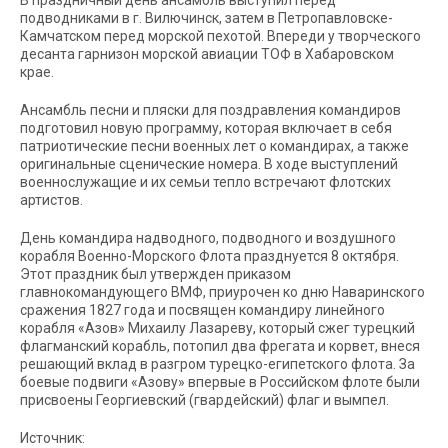
В праздничный день ансамбль выступил перед
подводниками в г. Вилючинск, затем в Петропавловске-
Камчатском перед морской пехотой. Впереди у творческого
десанта гарнизон морской авиации ТОФ в Хабаровском
крае.
Ансамбль песни и пляски для поздравления командиров
подготовил новую программу, которая включает в себя
патриотические песни военных лет о командирах, а также
оригинальные сценические номера. В ходе выступлений
военнослужащие и их семьи тепло встречают флотских
артистов.
День командира надводного, подводного и воздушного
корабля Военно-Морского Флота празднуется 8 октября.
Этот праздник был утвержден приказом
главнокомандующего ВМФ, приурочен ко дню Наваринского
сражения 1827 года и посвящен командиру линейного
корабля «Азов» Михаилу Лазареву, который сжег турецкий
флагманский корабль, потопил два фрегата и корвет, внеся
решающий вклад в разгром турецко-египетского флота. За
боевые подвиги «Азову» впервые в Российском флоте были
присвоены Георгиевский (гвардейский) флаг и вымпел.
Источник: