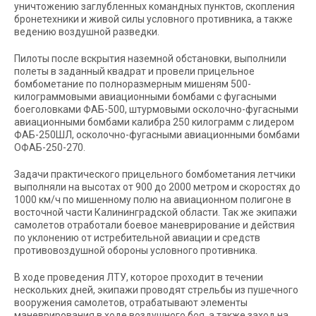
уничтожению заглубленных командных пунктов, скопления
бронетехники и живой силы условного противника, а также
ведению воздушной разведки.
Пилоты после вскрытия наземной обстановки, выполнили
полеты в заданный квадрат и провели прицельное
бомбометание по полноразмерным мишеням 500-
килограммовыми авиационными бомбами с фугасными
боеголовками ФАБ-500, штурмовыми осколочно-фугасными
авиационными бомбами калибра 250 килограмм с лидером
ФАБ-250ШЛ, осколочно-фугасными авиационными бомбами
ОФАБ-250-270.
Задачи практического прицельного бомбометания летчики
выполняли на высотах от 900 до 2000 метром и скоростях до
1000 км/ч по мишенному полю на авиационном полигоне в
восточной части Калининградской области. Так же экипажи
самолетов отработали боевое маневрирование и действия
по уклонению от истребительной авиации и средств
противовоздушной обороны условного противника.
В ходе проведения ЛТУ, которое проходит в течении
нескольких дней, экипажи проводят стрельбы из пушечного
вооружения самолетов, отрабатывают элементы
маневрирования в ходе воздушного боя, а также заход на