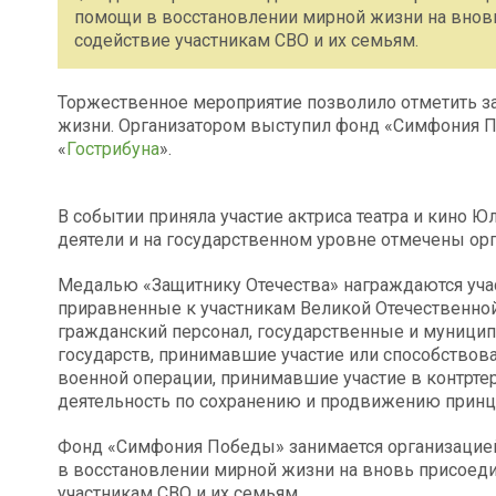
помощи в восстановлении мирной жизни на вновь
содействие участникам СВО и их семьям.
Торжественное мероприятие позволило отметить зас
жизни. Организатором выступил фонд «Симфония П
«
Гострибуна
».
В событии приняла участие актриса театра и кино
деятели и на государственном уровне отмечены ор
Медалью «Защитнику Отечества» награждаются учас
приравненные к участникам Великой Отечественно
гражданский персонал, государственные и муници
государств, принимавшие участие или способство
военной операции, принимавшие участие в контрте
деятельность по сохранению и продвижению принци
Фонд «Симфония Победы» занимается организацие
в восстановлении мирной жизни на вновь присоеди
участникам СВО и их семьям.