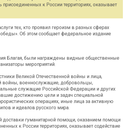
 присоединенных к России территориях, оказывает
луги тех, кто проявил героизм в разных сферах
обеды». Об этом сообщает федеральное издание
 Юлия Благая, были награждены видные общественные
ганизаторы мероприятий.
тники Великой Отечественной войны и лица,
й войны, военнослужащие, добровольцы,
пальные служащие Российской Федерации и других
вавшие достижению цели и задач специальной
ррористических операциях, иные лица за активную
пов и идеалов русского мира.
й доставки гуманитарной помощи, оказанием помощи
ненных к России территориях, оказывает содействие