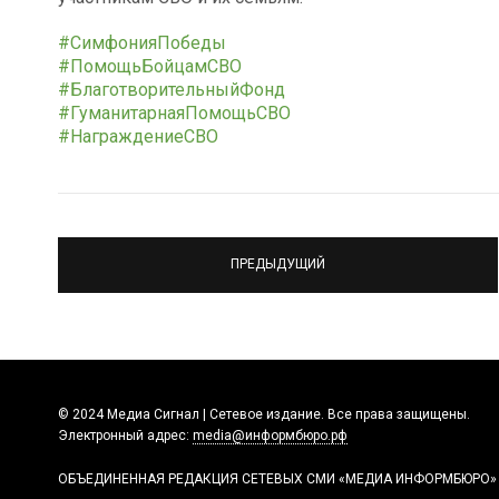
#СимфонияПобеды
#ПомощьБойцамСВО
#БлаготворительныйФонд
#ГуманитарнаяПомощьСВО
#НаграждениеСВО
ПРЕДЫДУЩИЙ
© 2024 Медиа Сигнал | Сетевое издание. Все права защищены.
Электронный адрес:
media@информбюро.рф
ОБЪЕДИНЕННАЯ РЕДАКЦИЯ СЕТЕВЫХ СМИ «МЕДИА ИНФОРМБЮРО»